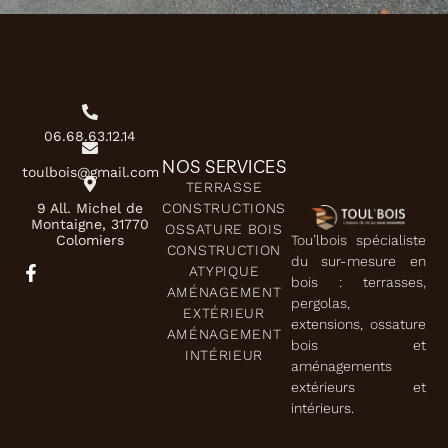
06.68.63.12.14
NOS SERVICES
toulbois@gmail.com
TERRASSE
9 All. Michel de
CONSTRUCTIONS
Montaigne, 31770
OSSATURE BOIS
Colomiers
Tou’lbois spécialiste
CONSTRUCTION
du sur-mesure en
ATYPIQUE
bois : terrasses,
AMÉNAGEMENT
pergolas,
EXTÉRIEUR
extensions, ossature
AMÉNAGEMENT
bois et
INTÉRIEUR
aménagements
extérieurs et
intérieurs.