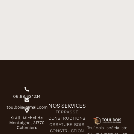
06.68.63.12.14
NOS SERVICES
toulbois@gmail.com
TERRASSE
9 All. Michel de
CONSTRUCTIONS
Montaigne, 31770
OSSATURE BOIS
Colomiers
Tou’lbois spécialiste
CONSTRUCTION
du sur-mesure en