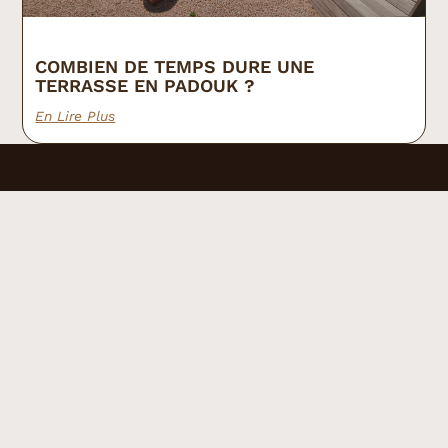
COMBIEN DE TEMPS DURE UNE
TERRASSE EN PADOUK ?
En Lire Plus
06.68.63.12.14
NOS SERVICES
toulbois@gmail.com
TERRASSE
9 All. Michel de
CONSTRUCTIONS
Montaigne, 31770
OSSATURE BOIS
Colomiers
Tou’lbois spécialiste
CONSTRUCTION
du sur-mesure en
ATYPIQUE
bois : terrasses,
AMÉNAGEMENT
pergolas,
EXTÉRIEUR